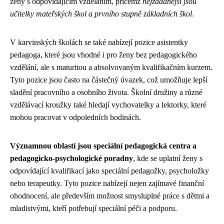
ženy s odpovídajícím vzděláním, přičemž
nejžádanější jsou
učitelky mateřských škol a prvního stupně základních škol
.
V karvinských školách se také nabízejí pozice asistentky
pedagoga, které jsou vhodné i pro ženy bez pedagogického
vzdělání, ale s maturitou a absolvovaným kvalifikačním kurzem.
Tyto pozice jsou často na částečný úvazek, což umožňuje lepší
sladění pracovního a osobního života. Školní družiny a různé
vzdělávací kroužky také hledají vychovatelky a lektorky, které
mohou pracovat v odpoledních hodinách.
Významnou oblastí jsou speciální pedagogická centra a
pedagogicko-psychologické poradny
, kde se uplatní ženy s
odpovídající kvalifikací jako speciální pedagožky, psycholožky
nebo terapeutky. Tyto pozice nabízejí nejen zajímavé finanční
ohodnocení, ale především možnost smysluplné práce s dětmi a
mladistvými, kteří potřebují speciální péči a podporu.