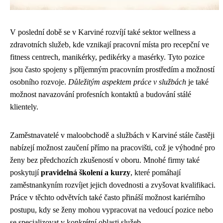
V poslední době se v Karviné rozvíjí také sektor wellness a
zdravotních služeb, kde vznikají pracovní místa pro recepční ve
fitness centrech, manikérky, pedikérky a masérky. Tyto pozice
jsou často spojeny s příjemným pracovním prostředím a možností
osobního rozvoje.
Důležitým aspektem práce v službách
je také
možnost navazování profesních kontaktů a budování stálé
klientely.
Zaměstnavatelé v maloobchodě a službách v Karviné stále častěji
nabízejí možnost zaučení přímo na pracovišti, což je výhodné pro
ženy bez předchozích zkušeností v oboru. Mnohé firmy také
poskytují
pravidelná školení a kurzy
, které pomáhají
zaměstnankyním rozvíjet jejich dovednosti a zvyšovat kvalifikaci.
Práce v těchto odvětvích také často přináší možnost kariérního
postupu, kdy se ženy mohou vypracovat na vedoucí pozice nebo
se specializovat v konkrétní oblasti služeb.