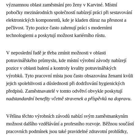
významnou oblast zaměstnání pro ženy v Karviné. Místní
pobočky mezinárodních společností nabízejí práci při sestavování
elektronických komponentů, kde je kladen důraz na přesnost a
pečlivost. Tyto pozice často zahrnují práci s moderními
technologiemi a poskytují možnost kariérního růstu.
V neposlední řadě je třeba zmínit možnosti v oblasti
potravinářského průmyslu, kde místní výrobní závody nabízejí
pozice v oblasti balení a kontroly kvality potravinářských
výrobků. Tyto pracovní místa jsou často obsazována ženami kvůli
jejich spolehlivosti a důslednosti při dodržování hygienických
předpisů. Zaměstnavatelé v tomto odvětví obvykle poskytují
nadstandardní benefity včetně stravenek a příspěvků na dopravu
.
Většina těchto výrobních závodů nabízí svým zaměstnankyním
možnost dalšího vzdělávání a profesního rozvoje. Běžnou součástí
pracovních podmínek jsou také pravidelné zdravotní prohlídky,