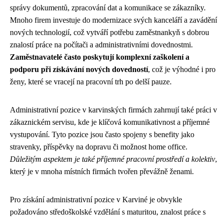
správy dokumentů, zpracování dat a komunikace se zákazníky.
Mnoho firem investuje do modernizace svých kanceláří a zavádění
nových technologií, což vytváří potřebu zaměstnankyň s dobrou
znalostí práce na počítači a administrativními dovednostmi.
Zaměstnavatelé často poskytují komplexní zaškolení a
podporu při získávání nových dovedností
, což je výhodné i pro
ženy, které se vracejí na pracovní trh po delší pauze.
Administrativní pozice v karvinských firmách zahrnují také práci v
zákaznickém servisu, kde je klíčová komunikativnost a příjemné
vystupování. Tyto pozice jsou často spojeny s benefity jako
stravenky, příspěvky na dopravu či možnost home office.
Důležitým aspektem je také příjemné pracovní prostředí a kolektiv
,
který je v mnoha místních firmách tvořen převážně ženami.
Pro získání administrativní pozice v Karviné je obvykle
požadováno středoškolské vzdělání s maturitou, znalost práce s