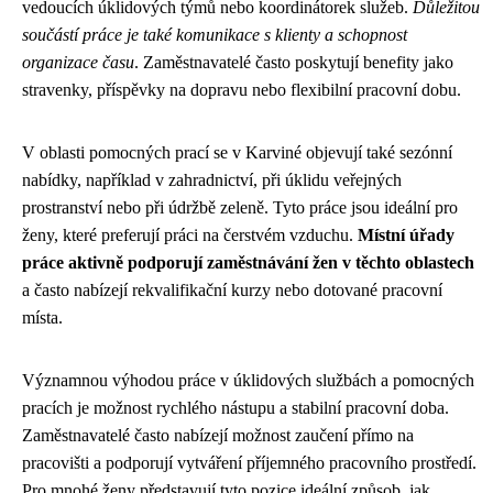
vedoucích úklidových týmů nebo koordinátorek služeb.
Důležitou
součástí práce je také komunikace s klienty a schopnost
organizace času
. Zaměstnavatelé často poskytují benefity jako
stravenky, příspěvky na dopravu nebo flexibilní pracovní dobu.
V oblasti pomocných prací se v Karviné objevují také sezónní
nabídky, například v zahradnictví, při úklidu veřejných
prostranství nebo při údržbě zeleně. Tyto práce jsou ideální pro
ženy, které preferují práci na čerstvém vzduchu.
Místní úřady
práce aktivně podporují zaměstnávání žen v těchto oblastech
a často nabízejí rekvalifikační kurzy nebo dotované pracovní
místa.
Významnou výhodou práce v úklidových službách a pomocných
pracích je možnost rychlého nástupu a stabilní pracovní doba.
Zaměstnavatelé často nabízejí možnost zaučení přímo na
pracovišti a podporují vytváření příjemného pracovního prostředí.
Pro mnohé ženy představují tyto pozice ideální způsob, jak