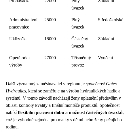
Prodavačka
22000
Plný
Základní
úvazek
Administrativní
25000
Plný
Středoškolské
pracovnice
úvazek
Uklízečka
18000
Částečný
Základní
úvazek
Operátorka
27000
Třísměnný
Vyučení
výroby
provoz
Další významný zaměstnavatel v regionu je
společnost Gates
Hydraulics
, která se zaměřuje na výrobu hydraulických hadic a
systémů. V tomto závodě nacházejí ženy uplatnění především v
oblasti kontroly kvality a finální montáže produktů. Společnost
nabízí
flexibilní pracovní dobu a možnost částečných úvazků
,
což je výhodné zejména pro matky s dětmi nebo ženy pečující o
rodinu.