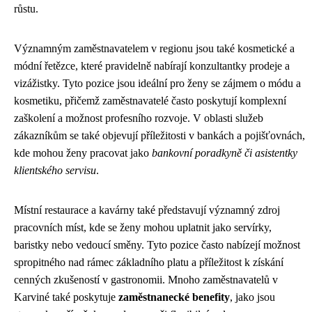
růstu.
Významným zaměstnavatelem v regionu jsou také kosmetické a
módní řetězce, které pravidelně nabírají konzultantky prodeje a
vizážistky. Tyto pozice jsou ideální pro ženy se zájmem o módu a
kosmetiku, přičemž zaměstnavatelé často poskytují komplexní
zaškolení a možnost profesního rozvoje. V oblasti služeb
zákazníkům se také objevují příležitosti v bankách a pojišťovnách,
kde mohou ženy pracovat jako
bankovní poradkyně či asistentky
klientského servisu
.
Místní restaurace a kavárny také představují významný zdroj
pracovních míst, kde se ženy mohou uplatnit jako servírky,
baristky nebo vedoucí směny. Tyto pozice často nabízejí možnost
spropitného nad rámec základního platu a příležitost k získání
cenných zkušeností v gastronomii. Mnoho zaměstnavatelů v
Karviné také poskytuje
zaměstnanecké benefity
, jako jsou