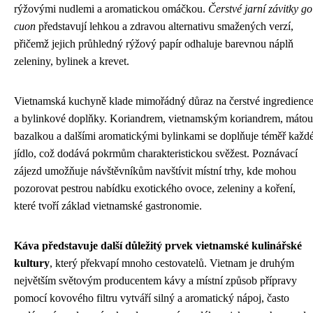
rýžovými nudlemi a aromatickou omáčkou.
Čerstvé jarní závitky go
cuon
představují lehkou a zdravou alternativu smažených verzí,
přičemž jejich průhledný rýžový papír odhaluje barevnou náplň
zeleniny, bylinek a krevet.
Vietnamská kuchyně klade mimořádný důraz na čerstvé ingredienc
a bylinkové doplňky. Koriandrem, vietnamským koriandrem, mátou
bazalkou a dalšími aromatickými bylinkami se doplňuje téměř každ
jídlo, což dodává pokrmům charakteristickou svěžest. Poznávací
zájezd umožňuje návštěvníkům navštívit místní trhy, kde mohou
pozorovat pestrou nabídku exotického ovoce, zeleniny a koření,
které tvoří základ vietnamské gastronomie.
Káva představuje další důležitý prvek vietnamské kulinářské
kultury
, který překvapí mnoho cestovatelů. Vietnam je druhým
největším světovým producentem kávy a místní způsob přípravy
pomocí kovového filtru vytváří silný a aromatický nápoj, často