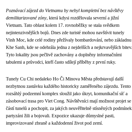
Poznávací zájezd do Vietnamu by nebyl kompletní bez návštěvy
demilitarizované zóny
, která kdysi rozdělovala severní a jižní
Vietnam. Tato oblast kolem 17. rovnoběžky se stala svědkem
nejintenzivnějších bojů. Dnes zde turisté mohou navštívit tunely
Vinh Moc, kde celé rodiny přežívaly bombardování, nebo základnu
Khe Sanh, kde se odehrála jedna z nejdelších a nejkrvavějších bitev
Tyto lokality jsou pečlivě zachovány a doplněny informačními
tabulemi a průvodci, kteří často sdílejí příběhy z první ruky.
Tunely Cu Chi nedaleko Ho Či Minova Města představují další
nezbytnou zastávku každého historicky zaměřeného zájezdu. Tento
rozsáhlý podzemní komplex sloužil jako úkryt, komunikační síť a
zásobovací trasa pro Viet Cong. Návštěvníci mají možnost projet se
částí tunelů a pochopit, za jakých neuvěřitelně stísněných podmínek
partyzáni žili a bojovali. Expozice ukazuje důmyslné pasti,
improvizované zbraně a každodenní život pod zemí.