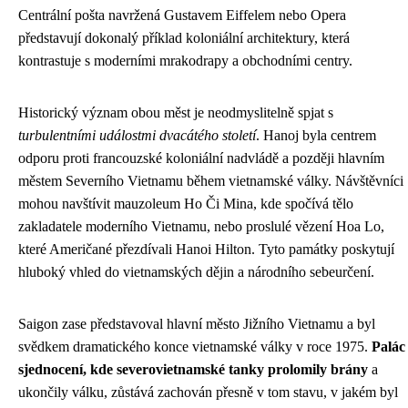
Centrální pošta navržená Gustavem Eiffelem nebo Opera
představují dokonalý příklad koloniální architektury, která
kontrastuje s moderními mrakodrapy a obchodními centry.
Historický význam obou měst je neodmyslitelně spjat s
turbulentními událostmi dvacátého století
. Hanoj byla centrem
odporu proti francouzské koloniální nadvládě a později hlavním
městem Severního Vietnamu během vietnamské války. Návštěvníci
mohou navštívit mauzoleum Ho Či Mina, kde spočívá tělo
zakladatele moderního Vietnamu, nebo proslulé vězení Hoa Lo,
které Američané přezdívali Hanoi Hilton. Tyto památky poskytují
hluboký vhled do vietnamských dějin a národního sebeurčení.
Saigon zase představoval hlavní město Jižního Vietnamu a byl
svědkem dramatického konce vietnamské války v roce 1975.
Palác
sjednocení, kde severovietnamské tanky prolomily brány
a
ukončily válku, zůstává zachován přesně v tom stavu, v jakém byl