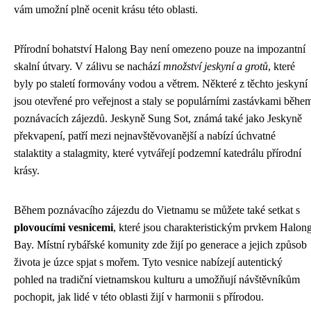
vám umožní plně ocenit krásu této oblasti.
Přírodní bohatství Halong Bay není omezeno pouze na impozantní
skalní útvary. V zálivu se nachází
množství jeskyní a grotů
, které
byly po staletí formovány vodou a větrem. Některé z těchto jeskyní
jsou otevřené pro veřejnost a staly se populárními zastávkami běhe
poznávacích zájezdů. Jeskyně Sung Sot, známá také jako Jeskyně
překvapení, patří mezi nejnavštěvovanější a nabízí úchvatné
stalaktity a stalagmity, které vytvářejí podzemní katedrálu přírodní
krásy.
Během poznávacího zájezdu do Vietnamu se můžete také setkat s
plovoucími vesnicemi
, které jsou charakteristickým prvkem Halon
Bay. Místní rybářské komunity zde žijí po generace a jejich způsob
života je úzce spjat s mořem. Tyto vesnice nabízejí autentický
pohled na tradiční vietnamskou kulturu a umožňují návštěvníkům
pochopit, jak lidé v této oblasti žijí v harmonii s přírodou.