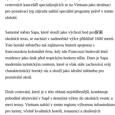
cestovních kanceláří specializujících se na Vietnam jako destinaci
pro poznávací typ zájezdu nabízí speciální programy právě v tomto
období.
Samotné město Sapa, které slouží jako výchozí bod pro探索
okolních teras, se nachází v nadmořské výšce přibližně 1600 metrů.
Toto horské městečko má zajímavou historii spojenou s
francouzskou koloniální érou, kdy zde Francouzi budovali letní
rezidence jako únik před tropickým horkem nížin. Dnes je Sapa
moderním turistickým centrem, které si však stále zachovává svůj
charakteristický horský ráz a slouží jako
ideální základna
pro
poznávání okolí.
Druh cestování, který je v této oblasti nejoblíbenější, kombinuje
pohodlné ubytování v Sapě s dennými výlety do okolních vesnic a
mezi terasy. Vietnam nabízí v tomto regionu výbornou infrastruktur
pro turisty, včetně kvalitních hotelů, restaurací a zkušených