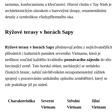
taoismus, konfucianismu a křesťanství. Hlavní chrám v Tay Ninh je
architektonickým zázrakem s barevnými sloupy, ornamentálními
detaily a symbolikou všudypřítomného oka.
Rýžové terasy v horách Sapy
Rýžové terasy v horách Sapy
představují jednu z nejúchvatnějšíc
přírodních i kulturních památek severního Vietnamu, která je
nedílnou součástí každého kvalitního
poznávacího zájezdu
do této
fascinující země. Tato horská oblast, nacházející se nedaleko
čínských hranic, nabízí návštěvníkům nezapomenutelný zážitek
spojený s pozorováním unikátního způsobu zemědělství, který se
zde praktikuje již po staletí.
Charakteristika
Severní
Střední
Jižní
Vietnam
Vietnam
Vietnam