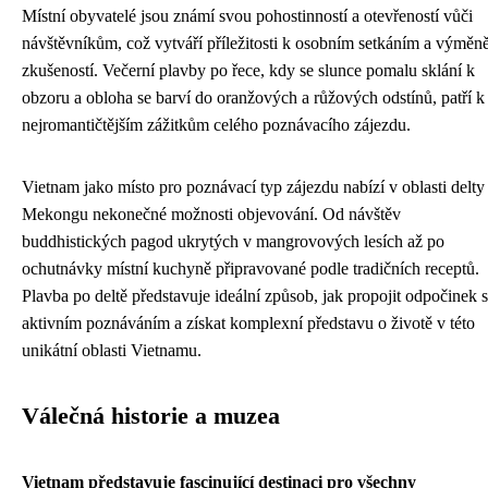
Místní obyvatelé jsou známí svou pohostinností a otevřeností vůči
návštěvníkům, což vytváří příležitosti k osobním setkáním a výměn
zkušeností. Večerní plavby po řece, kdy se slunce pomalu sklání k
obzoru a obloha se barví do oranžových a růžových odstínů, patří k
nejromantičtějším zážitkům celého poznávacího zájezdu.
Vietnam jako místo pro poznávací typ zájezdu nabízí v oblasti delty
Mekongu nekonečné možnosti objevování. Od návštěv
buddhistických pagod ukrytých v mangrovových lesích až po
ochutnávky místní kuchyně připravované podle tradičních receptů.
Plavba po deltě představuje ideální způsob, jak propojit odpočinek s
aktivním poznáváním a získat komplexní představu o životě v této
unikátní oblasti Vietnamu.
Válečná historie a muzea
Vietnam představuje fascinující destinaci pro všechny