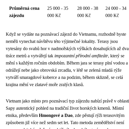
Průměrná cena
25 000 - 35
28 000 - 38
24 000 - 34
zájezdu
000 Kč
000 Kč
000 Kč
Když se vydáte na poznávací zájezd do Vietnamu, rozhodně byste
neměli vynechat návštěvu této výjimečné lokality. Terasy jsou
vytesány do svahů hor v nadmořských výškách dosahujících až dva
tisíce metrů a vytvářejí tak
impozantní přírodní amfiteátr
, který se
mění s každým ročním obdobím. Během jara se terasy plní vodou a
odrážejí nebe jako obrovská zrcadla, v létě se zelená mladá rýže
vytváří smaragdové koberce a na podzim, během sklizně, se celá
krajina mění ve zlatavé moře zralých klasů.
Vietnam jako místo pro poznávací typ zájezdu nabízí právě v oblast
Sapy autentický pohled na tradiční život horských kmenů. Místní
etnika, především
Hmongové a Dao
, zde pěstují rýži terasovitým
způsobem již více než sedm set let. Tato metoda zemědělství není