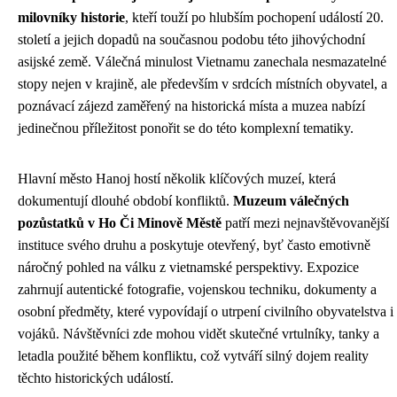
milovníky historie
, kteří touží po hlubším pochopení událostí 20.
století a jejich dopadů na současnou podobu této jihovýchodní
asijské země. Válečná minulost Vietnamu zanechala nesmazatelné
stopy nejen v krajině, ale především v srdcích místních obyvatel, a
poznávací zájezd zaměřený na historická místa a muzea nabízí
jedinečnou příležitost ponořit se do této komplexní tematiky.
Hlavní město Hanoj hostí několik klíčových muzeí, která
dokumentují dlouhé období konfliktů.
Muzeum válečných
pozůstatků v Ho Či Minově Městě
patří mezi nejnavštěvovanější
instituce svého druhu a poskytuje otevřený, byť často emotivně
náročný pohled na válku z vietnamské perspektivy. Expozice
zahrnují autentické fotografie, vojenskou techniku, dokumenty a
osobní předměty, které vypovídají o utrpení civilního obyvatelstva i
vojáků. Návštěvníci zde mohou vidět skutečné vrtulníky, tanky a
letadla použité během konfliktu, což vytváří silný dojem reality
těchto historických událostí.