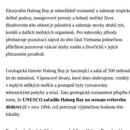
Ekosystém Halong Bay je mimořádně rozmanitý a zahrnuje tropick
deštné pralesy, mangrovové porosty a bohatý mořský život.
Biodiverzita této oblasti je působivá
a zahrnuje stovky druhů ryb,
korálů a dalších mořských organismů. Pro milovníky přírody
představuje poznávací zájezd do této části Vietnamu jedinečnou
příležitost pozorovat vzácné druhy rostlin a živočichů v jejich
přirozeném prostředí.
Geologická historie Halong Bay je fascinující a sahá až 500 milionů
let do minulosti. Vápencové útvary, které dnes obdivujeme, vznikly
v teplých mělkých mořích a postupně byly vytvarovány
tektonickými pohyby a erozí. Tato geologická rozmanitost přispěla 
tomu, že
UNESCO zařadilo Halong Bay na seznam světového
dědictví
již v roce 1994, což potvrzuje výjimečnou hodnotu této
lokality.