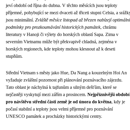
jeví období od října do dubna. V těchto měsících jsou teploty
příjemné, pohybující se mezi dvaceti až třiceti stupni Celsia, a srážk
jsou minimální.
Zvláště měsíce listopad až březen nabízejí optimální
podmínky pro prozkoumávání historických památek
, chrámu
literatury v Hanoji či výlety do horských oblastí Sapa. Zima v
severním Vietnamu může být překvapivě chladná, zejména v
horských regionech, kde teploty mohou klesnout až k deseti
stupňům.
Střední Vietnam s městy jako Hue, Da Nang a kouzelným Hoi An
vyžaduje zvláštní pozornost při plánování poznávacího zájezdu.
Tato oblast je náchylná k tajfunům a silným dešťům, které se
nejčastěji vyskytují mezi zářím a prosincem.
Nejpříznivější období
pro návštěvu střední části země je od února do května
, kdy je
počasí stabilní a teploty jsou velmi příjemné pro poznávání
UNESCO památek a procházky historickými centry.