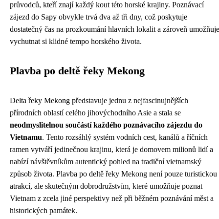
průvodců, kteří znají každý kout této horské krajiny. Poznávací
zájezd do Sapy obvykle trvá dva až tři dny, což poskytuje
dostatečný čas na prozkoumání hlavních lokalit a zároveň umožňuj
vychutnat si klidné tempo horského života.
Plavba po deltě řeky Mekong
Delta řeky Mekong představuje jednu z nejfascinujnějších
přírodních oblastí celého jihovýchodního Asie a stala se
neodmyslitelnou součástí každého poznávacího zájezdu do
Vietnamu
. Tento rozsáhlý systém vodních cest, kanálů a říčních
ramen vytváří jedinečnou krajinu, která je domovem milionů lidí a
nabízí návštěvníkům autentický pohled na tradiční vietnamský
způsob života. Plavba po deltě řeky Mekong není pouze turistickou
atrakcí, ale skutečným dobrodružstvím, které umožňuje poznat
Vietnam z zcela jiné perspektivy než při běžném poznávání měst a
historických památek.