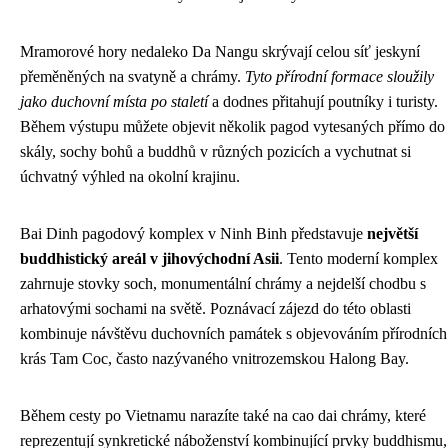
Mramorové hory nedaleko Da Nangu skrývají celou síť jeskyní
přeměněných na svatyně a chrámy.
Tyto přírodní formace sloužily
jako duchovní místa po staletí
a dodnes přitahují poutníky i turisty.
Během výstupu můžete objevit několik pagod vytesaných přímo do
skály, sochy bohů a buddhů v různých pozicích a vychutnat si
úchvatný výhled na okolní krajinu.
Bai Dinh pagodový komplex v Ninh Binh představuje
největší
buddhistický areál v jihovýchodní Asii
. Tento moderní komplex
zahrnuje stovky soch, monumentální chrámy a nejdelší chodbu s
arhatovými sochami na světě. Poznávací zájezd do této oblasti
kombinuje návštěvu duchovních památek s objevováním přírodních
krás Tam Coc, často nazývaného vnitrozemskou Halong Bay.
Během cesty po Vietnamu narazíte také na cao dai chrámy, které
reprezentují synkretické náboženství kombinující prvky buddhismu,