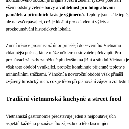
monzunového období je krajina svěží a zelená, rýžová pole září
všemi odstíny zelené barvy a
viditelnost pro fotografování
památek a přírodních krás je výjimečná
. Teploty jsou stále teplé,
ale ne vyčerpávající, což je ideální pro celodenní výlety a
prozkoumávání historických lokalit.
Zimní měsíce prosinec až únor přinášejí do severního Vietnamu
chladnější počasí, které může některé cestovatele překvapit. Pro
poznávací zájezdy zaměřené především na jižní a střední Vietnam je
však toto období vynikající, protože kombinuje příjemné teploty s
minimálními srážkami. Vánoční a novoroční období však přináší
zvýšený turistický ruch, což je třeba při plánování zájezdu zohlednit
Tradiční vietnamská kuchyně a street food
Vietnamská gastronomie představuje jeden z nejpoutavějších
aspektů každého poznávacího zájezdu do této fascinující