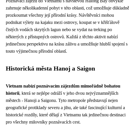
Poznávací zájezd do Vietnamu s návštěvou Halong Bay obvykle
zahrnuje několikadenní pobyt v této oblasti, což umožňuje důkladn
prozkoumat všechny její přírodní krásy. Návštěvníci mohou
podnikat výlety na kajaku mezi ostrovy, koupat se v křišťálově
čistých vodách skrytých lagun nebo se vydat na treking po
některých z přístupných ostrovů. Každá z těchto aktivit nabízí
jedinečnou perspektivu na krásu zálivu a umožňuje hlubší spojení s
touto výjimečnou přírodní oblastí.
Historická města Hanoj a Saigon
Vietnam nabízí poznávacím zájezdům mimořádně bohatou
historii
, která se nejlépe odráží v jeho dvou nejvýznamnějších
městech - Hanoji a Saigonu. Tyto metropole představují nejen
geografické protiklady severu a jihu, ale také fascinující kulturní a
historické rozdíly, které dělají z Vietnamu tak jedinečnou destinaci
pro všechny milovníky poznávacích cest.