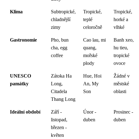
Klima
Subtropické,
Tropické,
Tropické,
chladnější
teplé
horké a
zimy
celoročně
vlhké
Gastronomie
Pho, bun
Cao lau, mi
Banh xeo,
cha, egg
quang,
hu tieu,
coffee
mořské
tropické
plody
ovoce
UNESCO
Zátoka Ha
Hue, Hoi
Žádné v
památky
Long,
An, My
městské
Citadela
Son
oblasti
Thang Long
Ideální období
Září -
Únor -
Prosinec -
listopad,
duben
duben
březen -
květen