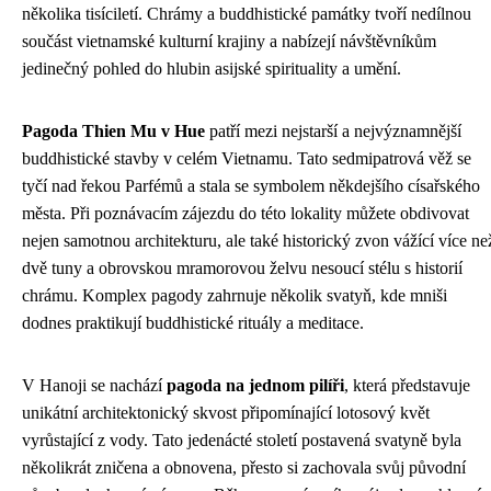
několika tisíciletí. Chrámy a buddhistické památky tvoří nedílnou
součást vietnamské kulturní krajiny a nabízejí návštěvníkům
jedinečný pohled do hlubin asijské spirituality a umění.
Pagoda Thien Mu v Hue
patří mezi nejstarší a nejvýznamnější
buddhistické stavby v celém Vietnamu. Tato sedmipatrová věž se
tyčí nad řekou Parfémů a stala se symbolem někdejšího císařského
města. Při poznávacím zájezdu do této lokality můžete obdivovat
nejen samotnou architekturu, ale také historický zvon vážící více ne
dvě tuny a obrovskou mramorovou želvu nesoucí stélu s historií
chrámu. Komplex pagody zahrnuje několik svatyň, kde mniši
dodnes praktikují buddhistické rituály a meditace.
V Hanoji se nachází
pagoda na jednom pilíři
, která představuje
unikátní architektonický skvost připomínající lotosový květ
vyrůstající z vody. Tato jedenácté století postavená svatyně byla
několikrát zničena a obnovena, přesto si zachovala svůj původní