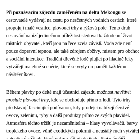
Při
poznávacím zájezdu zaměřeném na deltu Mekongu
se
cestovatelé vydávají na cestu po nesčetných vodních cestách, které
propojují malé vesnice, plovoucí trhy a rýžová pole. Tento druh
cestování nabízí jedinečnou příležitost sledovat každodenní život
místních obyvatel, kteří jsou na řece zcela závislí. Voda zde není
pouze dopravní tepnou, ale také zdrojem obživy, místem pro obcho
a sociální interakce. Tradiční dřevěné lodě plující po hladině řeky
vytvářejí malebné scenérie, které se vryly do paměti každému
návštěvníkovi.
Během plavby po deltě mají účastníci zájezdu možnost
navštívit
proslulé plovoucí trhy
, kde se obchoduje přímo z lodí. Tyto trhy
představují fascinující podívanou, kdy prodejci nabízejí čerstvé
ovoce, zeleninu, ryby a další produkty přímo ze svých plavidel.
Atmosféra těchto tržišť je nezaměnitelná – hlasy vyvolávačů, barvy
tropického ovoce, vůně exotických pokrmů a neustálý ruch vytvářej
autentický zážitek, který nelze zažít nikde jinde. Nejznámější