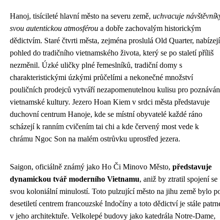
Hanoj, tisícileté hlavní město na severu země,
uchvacuje návštěvník
svou autentickou atmosférou
a dobře zachovalým historickým
dědictvím. Staré čtvrti města, zejména proslulá Old Quarter, nabízejí
pohled do tradičního vietnamského života, který se po staletí příliš
nezměnil. Úzké uličky plné řemeslníků, tradiční domy s
charakteristickými úzkými průčelími a nekonečné množství
pouličních prodejců vytváří nezapomenutelnou kulisu pro poznáván
vietnamské kultury. Jezero Hoan Kiem v srdci města představuje
duchovní centrum Hanoje, kde se místní obyvatelé každé ráno
scházejí k ranním cvičením tai chi a kde červený most vede k
chrámu Ngoc Son na malém ostrůvku uprostřed jezera.
Saigon, oficiálně známý jako Ho Či Minovo Město,
představuje
dynamickou tvář moderního Vietnamu
, aniž by ztratil spojení se
svou koloniální minulostí. Toto pulzující město na jihu země bylo p
desetiletí centrem francouzské Indočíny a toto dědictví je stále patrn
v jeho architektuře. Velkolepé budovy jako katedrála Notre-Dame,