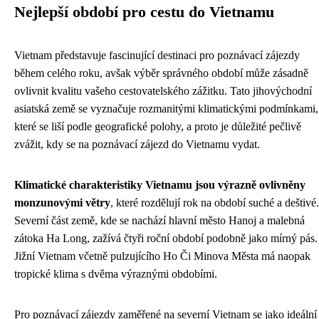
Nejlepší období pro cestu do Vietnamu
Vietnam představuje fascinující destinaci pro poznávací zájezdy
během celého roku, avšak výběr správného období může zásadně
ovlivnit kvalitu vašeho cestovatelského zážitku. Tato jihovýchodní
asiatská země se vyznačuje rozmanitými klimatickými podmínkami,
které se liší podle geografické polohy, a proto je důležité pečlivě
zvážit, kdy se na poznávací zájezd do Vietnamu vydat.
Klimatické charakteristiky Vietnamu jsou výrazně ovlivněny
monzunovými větry
, které rozdělují rok na období suché a deštivé.
Severní část země, kde se nachází hlavní město Hanoj a malebná
zátoka Ha Long, zažívá čtyři roční období podobně jako mírný pás.
Jižní Vietnam včetně pulzujícího Ho Či Minova Města má naopak
tropické klima s dvěma výraznými obdobími.
Pro poznávací zájezdy zaměřené na severní Vietnam se jako ideální