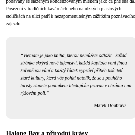
podávaný se slazeným kondenzovaným mlékem jako ca phe sua da
Posezení v tradičních kavárnách nebo na nízkých plastových
stoličkách na ulici patří k nezapomenutelným zážitkům poznávacíh
zájezdu.
Vietnam je jako kniha, kterou nemůžete odložit - každá
stránka skrývá nové tajemství, každá kapitola voní jinou
kořeněnou vůní a každý řádek vypráví příběh tisíciletí
staré kultury, která vás pohltí natolik, že se z pouhého
turisty stanete poutníkem hledajícím pravdu v chrámu i na
rýžovém poli.
Marek Doubrava
Halong Bay a přírodní krásy