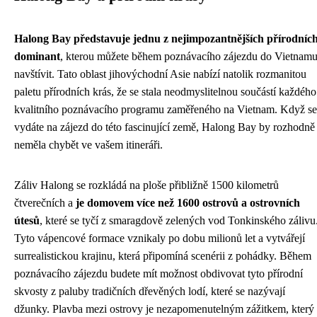
Halong Bay představuje jednu z nejimpozantnějších přírodníc
dominant
, kterou můžete během poznávacího zájezdu do Vietnam
navštívit. Tato oblast jihovýchodní Asie nabízí natolik rozmanitou
paletu přírodních krás, že se stala neodmyslitelnou součástí každého
kvalitního poznávacího programu zaměřeného na Vietnam. Když se
vydáte na zájezd do této fascinující země, Halong Bay by rozhodně
neměla chybět ve vašem itineráři.
Záliv Halong se rozkládá na ploše přibližně 1500 kilometrů
čtverečních a
je domovem více než 1600 ostrovů a ostrovních
útesů
, které se tyčí z smaragdově zelených vod Tonkinského zálivu
Tyto vápencové formace vznikaly po dobu milionů let a vytvářejí
surrealistickou krajinu, která připomíná scenérii z pohádky. Během
poznávacího zájezdu budete mít možnost obdivovat tyto přírodní
skvosty z paluby tradičních dřevěných lodí, které se nazývají
džunky. Plavba mezi ostrovy je nezapomenutelným zážitkem, který