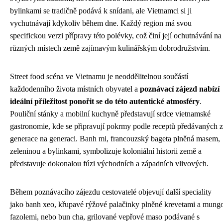
bylinkami se tradičně podává k snídani, ale Vietnamci si ji
vychutnávají kdykoliv během dne. Každý region má svou
specifickou verzi přípravy této polévky, což činí její ochutnávání na
různých místech země zajímavým kulinářským dobrodružstvím.
Street food scéna ve Vietnamu je neoddělitelnou součástí
každodenního života místních obyvatel a
poznávací zájezd nabízí
ideální příležitost ponořit se do této autentické atmosféry
.
Pouliční stánky a mobilní kuchyně představují srdce vietnamské
gastronomie, kde se připravují pokrmy podle receptů předávaných z
generace na generaci. Banh mi, francouzský bageta plněná masem,
zeleninou a bylinkami, symbolizuje koloniální historii země a
představuje dokonalou fúzi východních a západních vlivových.
Během poznávacího zájezdu cestovatelé objevují další speciality
jako banh xeo, křupavé rýžové palačinky plněné krevetami a mung
fazolemi, nebo bun cha, grilované vepřové maso podávané s