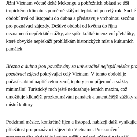
Jižní Vietnam včetně deltě Mekongu a pobřežních oblastí se těší
tropickému klimatu s poměrně stálými teplotami po celý rok. Suché
období trvá od listopadu do dubna a představuje vrcholnou sezónu
pro poznávací zájezdy. Deštivé období od května do října
neznamená nepřetržité srážky, ale spíše krátké intenzivní přeháňky,
které obvykle nepřekáží prohlídkám historických míst a kulturních
památek.
Března a dubna jsou považovány za univerzálně nejlepší měsíce pr
poznávací zájezd
pokrývající celý Vietnam. V tomto období je
počasí stabilní napříč celou zemí, teploty jsou příjemné a srážky
minimální. Turistický ruch ještě nedosahuje letních maxim, což
umožňuje klidnější prozkoumávání památek a autentičtější zážitky z
místní kultury.
Podzimní měsíce, konkrétně říjen a listopad, nabízejí další vynikajíc
příležitost pro poznávací zájezd do Vietnamu. Po skončení