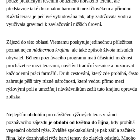
pouze praktickým řešením obtížného horského terénu, ale
představuje také dokonalou harmonii mezi člověkem a přírodou.
Každá terasa je pečlivě vybudována tak, aby zadržovala vodu a
využívala gravitaci k zavlažování nižších úrovní.
Zájezd do této oblasti Vietnamu poskytuje jedinečnou příležitost
poznat nejen
nádhernou krajinu
, ale také způsob života místních
obyvatel. Během poznávacího programu mají účastníci možnost
procházet se mezi terasami, navštívit tradiční vesnice a pozorovat
každodenní práci farmářů. Druh cestování, který zde probíhá, často
zahrnuje pěší túry různé náročnosti, které vedou přímo mezi
rýžovými poli a umožňují návštěvníkům zažít tuto krajinu opravdu
zblízka.
Nejlepším obdobím pro návštěvu rýžových teras v rámci
poznávacího zájezdu je
období od května do října
, kdy probíhá
vegetační období rýže. Zvláště spektakulární je pak září a začátek
října, kdy dozrávající rýže barví terasy do zlatých odstínů. Mnoho