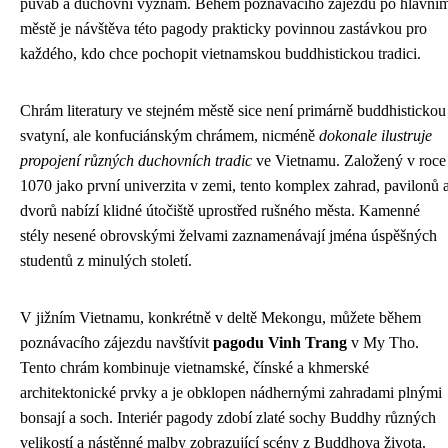
půvab a duchovní význam. Během poznávacího zájezdu po hlavní
městě je návštěva této pagody prakticky povinnou zastávkou pro
každého, kdo chce pochopit vietnamskou buddhistickou tradici.
Chrám literatury ve stejném městě sice není primárně buddhistickou
svatyní, ale konfuciánským chrámem, nicméně
dokonale ilustruje
propojení různých duchovních tradic
ve Vietnamu. Založený v roce
1070 jako první univerzita v zemi, tento komplex zahrad, pavilonů 
dvorů nabízí klidné útočiště uprostřed rušného města. Kamenné
stély nesené obrovskými želvami zaznamenávají jména úspěšných
studentů z minulých století.
V jižním Vietnamu, konkrétně v deltě Mekongu, můžete během
poznávacího zájezdu navštívit
pagodu Vinh Trang
v My Tho.
Tento chrám kombinuje vietnamské, čínské a khmerské
architektonické prvky a je obklopen nádhernými zahradami plnými
bonsají a soch. Interiér pagody zdobí zlaté sochy Buddhy různých
velikostí a nástěnné malby zobrazující scény z Buddhova života.