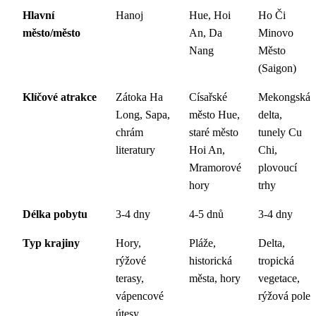
Hlavní
Hanoj
Hue, Hoi
Ho Či
město/město
An, Da
Minovo
Nang
Město
(Saigon)
Klíčové atrakce
Zátoka Ha
Císařské
Mekongská
Long, Sapa,
město Hue,
delta,
chrám
staré město
tunely Cu
literatury
Hoi An,
Chi,
Mramorové
plovoucí
hory
trhy
Délka pobytu
3-4 dny
4-5 dnů
3-4 dny
Typ krajiny
Hory,
Pláže,
Delta,
rýžové
historická
tropická
terasy,
města, hory
vegetace,
vápencové
rýžová pole
útesy