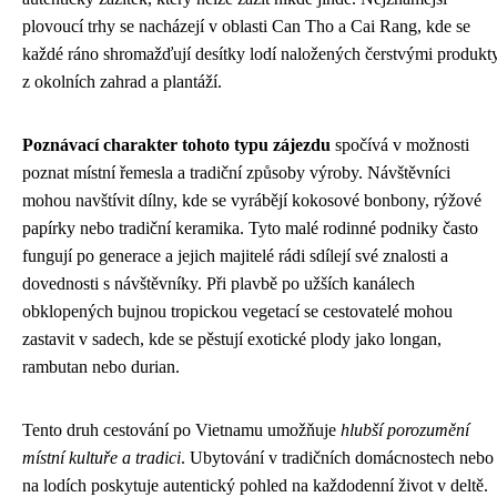
plovoucí trhy se nacházejí v oblasti Can Tho a Cai Rang, kde se
každé ráno shromažďují desítky lodí naložených čerstvými produkt
z okolních zahrad a plantáží.
Poznávací charakter tohoto typu zájezdu
spočívá v možnosti
poznat místní řemesla a tradiční způsoby výroby. Návštěvníci
mohou navštívit dílny, kde se vyrábějí kokosové bonbony, rýžové
papírky nebo tradiční keramika. Tyto malé rodinné podniky často
fungují po generace a jejich majitelé rádi sdílejí své znalosti a
dovednosti s návštěvníky. Při plavbě po užších kanálech
obklopených bujnou tropickou vegetací se cestovatelé mohou
zastavit v sadech, kde se pěstují exotické plody jako longan,
rambutan nebo durian.
Tento druh cestování po Vietnamu umožňuje
hlubší porozumění
místní kultuře a tradici
. Ubytování v tradičních domácnostech nebo
na lodích poskytuje autentický pohled na každodenní život v deltě.