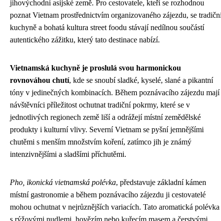
jihovýchodní asijské země. Pro cestovatele, kteří se rozhodnou
poznat Vietnam prostřednictvím organizovaného zájezdu, se tradičn
kuchyně a bohatá kultura street foodu stávají nedílnou součástí
autentického zážitku, který tato destinace nabízí.
Vietnamská kuchyně je proslulá svou harmonickou
rovnováhou chutí
, kde se snoubí sladké, kyselé, slané a pikantní
tóny v jedinečných kombinacích. Během poznávacího zájezdu mají
návštěvníci příležitost ochutnat tradiční pokrmy, které se v
jednotlivých regionech země liší a odrážejí místní zemědělské
produkty i kulturní vlivy. Severní Vietnam se pyšní jemnějšími
chutěmi s menším množstvím koření, zatímco jih je známý
intenzivnějšími a sladšími příchutěmi.
Pho, ikonická vietnamská polévka
, představuje základní kámen
místní gastronomie a během poznávacího zájezdu ji cestovatelé
mohou ochutnat v nejrůznějších variacích. Tato aromatická polévka
s rýžovými nudlemi, hovězím nebo kuřecím masem a čerstvými