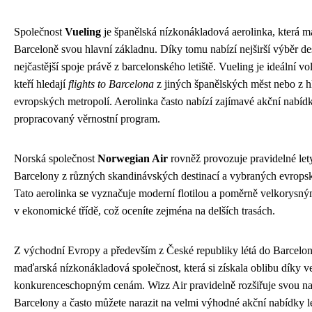
Společnost
Vueling
je španělská nízkonákladová aerolinka, která m
Barceloně svou hlavní základnu. Díky tomu nabízí nejširší výběr des
nejčastější spoje právě z barcelonského letiště. Vueling je ideální vo
kteří hledají
flights to Barcelona
z jiných španělských měst nebo z h
evropských metropolí. Aerolinka často nabízí zajímavé akční nabíd
propracovaný věrnostní program.
Norská společnost
Norwegian Air
rovněž provozuje pravidelné let
Barcelony z různých skandinávských destinací a vybraných evrops
Tato aerolinka se vyznačuje moderní flotilou a poměrně velkorysný
v ekonomické třídě, což oceníte zejména na delších trasách.
Z východní Evropy a především z České republiky létá do Barcelo
maďarská nízkonákladová společnost, která si získala oblibu díky v
konkurenceschopným cenám. Wizz Air pravidelně rozšiřuje svou na
Barcelony a často můžete narazit na velmi výhodné akční nabídky l