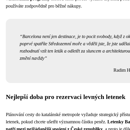
používáte zodpovědně pro běžné nákupy.
Barcelona není jen destinace, je to pocit svobody, když z o
poprvé spatříte Středozemní moře a věděli jste, že jste uděla
rozhodnutí vzít ten leták a odletět za sluncem a architekturou
změní navždy
Radim H
Nejlepší doba pro rezervaci levných letenek
Plánování cesty do katalánské metropole vyžaduje strategický příst
letenek, pokud chcete ušetřit významnou částku peněz.
Letenky Ba
patří mezi nejžádanější spojení z České republiky
, a proto je důl