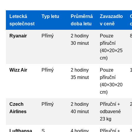
Letecká
Typ letu
Průměrná
Zavazadlo
společnost
doba letu
v ceně
Ryanair
Přímý
2 hodiny
Pouze
30 minut
příruční
(40×20×25
cm)
Wizz Air
Přímý
2 hodiny
Pouze
35 minut
příruční
(40×30×20
cm)
Czech
Přímý
2 hodiny
Příruční +
Airlines
40 minut
odbavené
23 kg
Lufthansa
S
4 hodiny
Příruční +