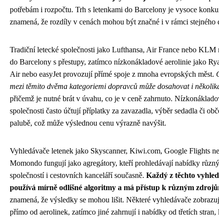
potřebám i rozpočtu. Trh s letenkami do Barcelony je vysoce konku
znamená, že rozdíly v cenách mohou být značné i v rámci stejného d
Tradiční letecké společnosti jako Lufthansa, Air France nebo KLM n
do Barcelony s přestupy, zatímco nízkonákladové aerolinie jako Ry
Air nebo easyJet provozují přímé spoje z mnoha evropských měst.
mezi těmito dvěma kategoriemi dopravců může dosahovat i několika
přičemž je nutné brát v úvahu, co je v ceně zahrnuto. Nízkonáklad
společnosti často účtují příplatky za zavazadla, výběr sedadla či obč
palubě, což může výslednou cenu výrazně navýšit.
Vyhledávače letenek jako Skyscanner, Kiwi.com, Google Flights n
Momondo fungují jako agregátory, kteří prohledávají nabídky různ
společností i cestovních kanceláří současně.
Každý z těchto vyhle
používá mírně odlišné algoritmy a má přístup k různým zdroj
znamená, že výsledky se mohou lišit. Některé vyhledávače zobrazu
přímo od aerolinek, zatímco jiné zahrnují i nabídky od třetích stran