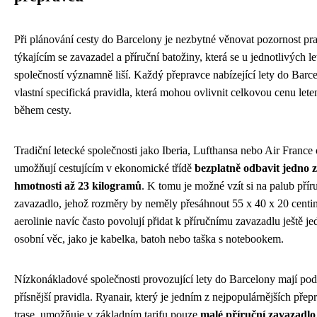
Při plánování cesty do Barcelony je nezbytné věnovat pozornost pr
týkajícím se zavazadel a příruční batožiny, která se u jednotlivých l
společností významně liší. Každý přepravce nabízející lety do Bar
vlastní specifická pravidla, která mohou ovlivnit celkovou cenu let
během cesty.
Tradiční letecké společnosti jako Iberia, Lufthansa nebo Air France
umožňují cestujícím v ekonomické třídě
bezplatně odbavit jedno 
hmotnosti až 23 kilogramů
. K tomu je možné vzít si na palub přír
zavazadlo, jehož rozměry by neměly přesáhnout 55 x 40 x 20 centi
aerolinie navíc často povolují přidat k příručnímu zavazadlu ještě j
osobní věc, jako je kabelka, batoh nebo taška s notebookem.
Nízkonákladové společnosti provozující lety do Barcelony mají pod
přísnější pravidla. Ryanair, který je jedním z nejpopulárnějších přep
trase, umožňuje v základním tarifu pouze
malé příruční zavazadlo