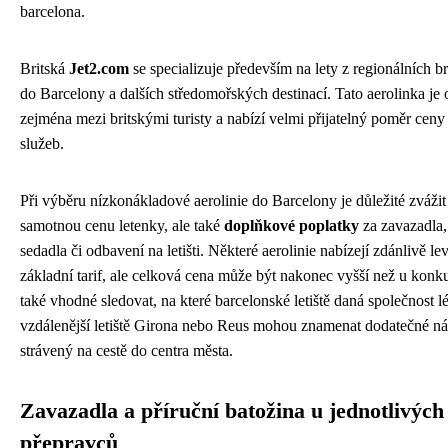
barcelona.
Britská
Jet2.com
se specializuje především na lety z regionálních br
do Barcelony a dalších středomořských destinací. Tato aerolinka je 
zejména mezi britskými turisty a nabízí velmi přijatelný poměr ceny 
služeb.
Při výběru nízkonákladové aerolinie do Barcelony je důležité zvážit
samotnou cenu letenky, ale také
doplňkové poplatky
za zavazadla,
sedadla či odbavení na letišti. Některé aerolinie nabízejí zdánlivě lev
základní tarif, ale celková cena může být nakonec vyšší než u konk
také vhodné sledovat, na které barcelonské letiště daná společnost lé
vzdálenější letiště Girona nebo Reus mohou znamenat dodatečné ná
strávený na cestě do centra města.
Zavazadla a příruční batožina u jednotlivých
přepravců