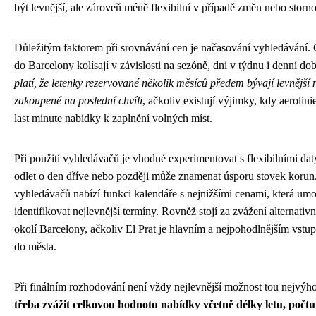
být levnější, ale zároveň méně flexibilní v případě změn nebo storn
Důležitým faktorem při srovnávání cen je načasování vyhledávání. 
do Barcelony kolísají v závislosti na sezóně, dni v týdnu i denní do
platí, že letenky rezervované několik měsíců předem bývají levnější n
zakoupené na poslední chvíli
, ačkoliv existují výjimky, kdy aerolini
last minute nabídky k zaplnění volných míst.
Při použití vyhledávačů je vhodné experimentovat s flexibilními dat
odlet o den dříve nebo později může znamenat úsporu stovek koru
vyhledávačů nabízí funkci kalendáře s nejnižšími cenami, která um
identifikovat nejlevnější termíny. Rovněž stojí za zvážení alternativní
okolí Barcelony, ačkoliv El Prat je hlavním a nejpohodlnějším vst
do města.
Při finálním rozhodování není vždy nejlevnější možnost tou nejvýh
třeba zvážit celkovou hodnotu nabídky včetně délky letu, počtu