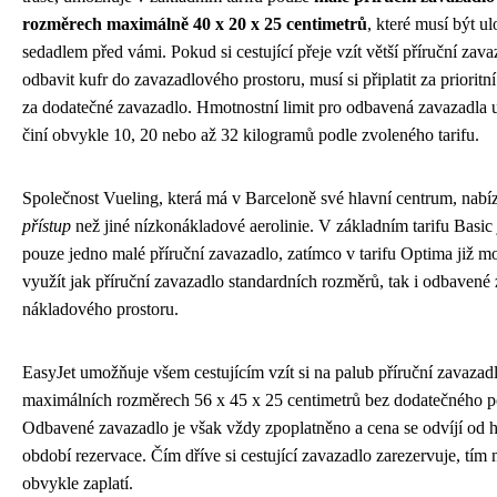
rozměrech maximálně 40 x 20 x 25 centimetrů
, které musí být u
sedadlem před vámi. Pokud si cestující přeje vzít větší příruční zav
odbavit kufr do zavazadlového prostoru, musí si připlatit za prioritn
za dodatečné zavazadlo. Hmotnostní limit pro odbavená zavazadla 
činí obvykle 10, 20 nebo až 32 kilogramů podle zvoleného tarifu.
Společnost Vueling, která má v Barceloně své hlavní centrum, nabí
přístup
než jiné nízkonákladové aerolinie. V základním tarifu Basic 
pouze jedno malé příruční zavazadlo, zatímco v tarifu Optima již mo
využít jak příruční zavazadlo standardních rozměrů, tak i odbavené
nákladového prostoru.
EasyJet umožňuje všem cestujícím vzít si na palub příruční zavazad
maximálních rozměrech 56 x 45 x 25 centimetrů bez dodatečného p
Odbavené zavazadlo je však vždy zpoplatněno a cena se odvíjí od 
období rezervace. Čím dříve si cestující zavazadlo zarezervuje, tím 
obvykle zaplatí.