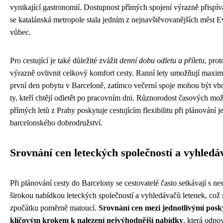
vynikající gastronomií. Dostupnost přímých spojení výrazně přispív
se katalánská metropole stala jedním z nejnavštěvovanějších měst 
vůbec.
Pro cestující je také důležité zvážit
denní dobu odletu a příletu
, pro
výrazně ovlivnit celkový komfort cesty. Ranní lety umožňují maxim
první den pobytu v Barceloně, zatímco večerní spoje mohou být vh
ty, kteří chtějí odletět po pracovním dni. Různorodost časových mož
přímých letů z Prahy poskytuje cestujícím flexibilitu při plánování je
barcelonského dobrodružství.
Srovnání cen leteckých společností a vyhledá
Při plánování cesty do Barcelony se cestovatelé často setkávají s ne
širokou nabídkou leteckých společností a vyhledávačů letenek, což
zpočátku poměrně matoucí.
Srovnání cen mezi jednotlivými posky
klíčovým krokem k nalezení nejvýhodnější nabídky
, která odpo