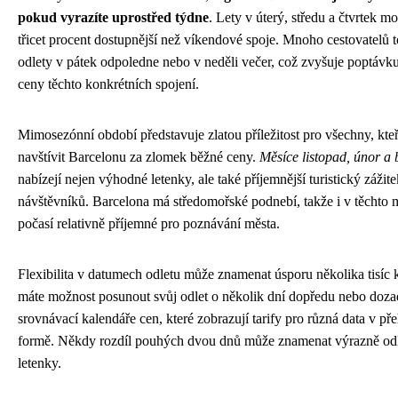
pokud vyrazíte uprostřed týdne
. Lety v úterý, středu a čtvrtek m
třicet procent dostupnější než víkendové spoje. Mnoho cestovatelů to
odlety v pátek odpoledne nebo v neděli večer, což zvyšuje poptávku
ceny těchto konkrétních spojení.
Mimosezónní období představuje zlatou příležitost pro všechny, kteří
navštívit Barcelonu za zlomek běžné ceny.
Měsíce listopad, únor a 
nabízejí nejen výhodné letenky, ale také příjemnější turistický zážit
návštěvníků. Barcelona má středomořské podnebí, takže i v těchto m
počasí relativně příjemné pro poznávání města.
Flexibilita v datumech odletu může znamenat úsporu několika tisíc
máte možnost posunout svůj odlet o několik dní dopředu nebo dozad
srovnávací kalendáře cen, které zobrazují tarify pro různá data v př
formě. Někdy rozdíl pouhých dvou dnů může znamenat výrazně od
letenky.