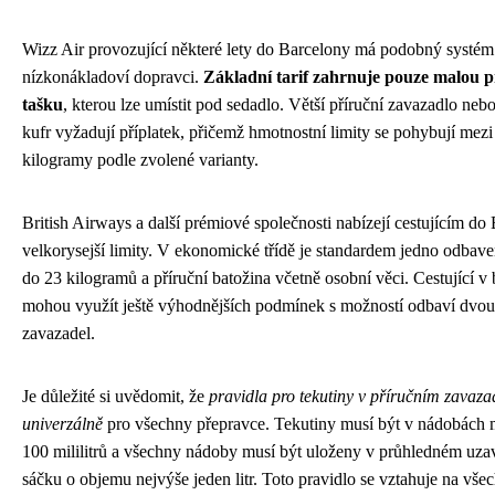
Wizz Air provozující některé lety do Barcelony má podobný systém 
nízkonákladoví dopravci.
Základní tarif zahrnuje pouze malou p
tašku
, kterou lze umístit pod sedadlo. Větší příruční zavazadlo ne
kufr vyžadují příplatek, přičemž hmotnostní limity se pohybují mezi
kilogramy podle zvolené varianty.
British Airways a další prémiové společnosti nabízejí cestujícím do
velkorysejší limity. V ekonomické třídě je standardem jedno odbav
do 23 kilogramů a příruční batožina včetně osobní věci. Cestující v 
mohou využít ještě výhodnějších podmínek s možností odbaví dvo
zavazadel.
Je důležité si uvědomit, že
pravidla pro tekutiny v příručním zavazad
univerzálně
pro všechny přepravce. Tekutiny musí být v nádobách
100 mililitrů a všechny nádoby musí být uloženy v průhledném uza
sáčku o objemu nejvýše jeden litr. Toto pravidlo se vztahuje na vše