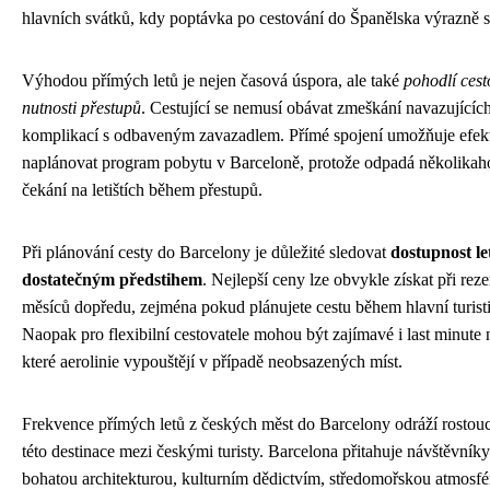
hlavních svátků, kdy poptávka po cestování do Španělska výrazně s
Výhodou přímých letů je nejen časová úspora, ale také
pohodlí cest
nutnosti přestupů
. Cestující se nemusí obávat zmeškání navazujících
komplikací s odbaveným zavazadlem. Přímé spojení umožňuje efek
naplánovat program pobytu v Barceloně, protože odpadá několika
čekání na letištích během přestupů.
Při plánování cesty do Barcelony je důležité sledovat
dostupnost le
dostatečným předstihem
. Nejlepší ceny lze obvykle získat při rez
měsíců dopředu, zejména pokud plánujete cestu během hlavní turist
Naopak pro flexibilní cestovatele mohou být zajímavé i last minute 
které aerolinie vypouštějí v případě neobsazených míst.
Frekvence přímých letů z českých měst do Barcelony odráží rostouc
této destinace mezi českými turisty. Barcelona přitahuje návštěvník
bohatou architekturou, kulturním dědictvím, středomořskou atmosfé