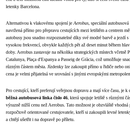
letenky Barcelona.
Alternativou k vlakovému spojení je
Aerobus
, speciální autobusová 
navržená přímo pro přepravu cestujících mezi letištěm a centrem mě
autobusy jsou snadno rozpoznatelné díky své modré barvě a jezdí s
vysokou frekvencí, obvykle každých pět až deset minut během hlav
doby. Aerobus zastavuje na několika strategických místech včetně P
Catalunya, Plaça d'Espanya a Passeig de Gràcia, což umožňuje snad
různým částem města. Jízdenky lze zakoupit přímo u řidiče nebo on
cena je velmi přijatelná ve srovnání s jinými evropskými metropole
Pro cestující, kteří preferují veřejnou dopravu a mají více času, je k 
běžná autobusová linka číslo 46
, která spojuje letiště s různými č
výrazně nižší cenu než Aerobus. Tato možnost je obzvláště vhodná 
rozpočtově orientované cestujovatele, kteří si zakoupili levné leten
a chtějí ušetřit i na dopravě po příletu.