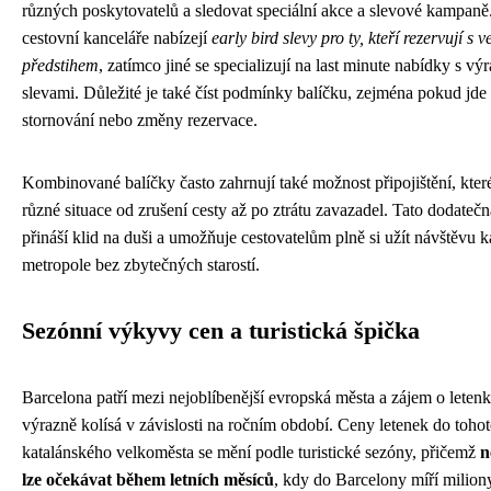
různých poskytovatelů a sledovat speciální akce a slevové kampaně
cestovní kanceláře nabízejí
early bird slevy pro ty, kteří rezervují s 
předstihem
, zatímco jiné se specializují na last minute nabídky s v
slevami. Důležité je také číst podmínky balíčku, zejména pokud jd
stornování nebo změny rezervace.
Kombinované balíčky často zahrnují také možnost připojištění, kte
různé situace od zrušení cesty až po ztrátu zavazadel. Tato dodateč
přináší klid na duši a umožňuje cestovatelům plně si užít návštěvu k
metropole bez zbytečných starostí.
Sezónní výkyvy cen a turistická špička
Barcelona patří mezi nejoblíbenější evropská města a zájem o leten
výrazně kolísá v závislosti na ročním období. Ceny letenek do toho
katalánského velkoměsta se mění podle turistické sezóny, přičemž
n
lze očekávat během letních měsíců
, kdy do Barcelony míří milion