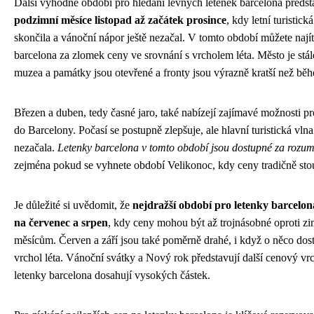
Další výhodné období pro hledání levných letenek barcelona předst
podzimní měsíce listopad až začátek prosince
, kdy letní turistick
skončila a vánoční nápor ještě nezačal. V tomto období můžete najít
barcelona za zlomek ceny ve srovnání s vrcholem léta. Město je stál
muzea a památky jsou otevřené a fronty jsou výrazně kratší než běh
Březen a duben, tedy časné jaro, také nabízejí zajímavé možnosti pr
do Barcelony. Počasí se postupně zlepšuje, ale hlavní turistická vlna
nezačala.
Letenky barcelona v tomto období jsou dostupné za rozu
zejména pokud se vyhnete období Velikonoc, kdy ceny tradičně stou
Je důležité si uvědomit, že
nejdražší období pro letenky barcelo
na červenec a srpen
, kdy ceny mohou být až trojnásobné oproti z
měsícům. Červen a září jsou také poměrně drahé, i když o něco dos
vrchol léta. Vánoční svátky a Nový rok představují další cenový vr
letenky barcelona dosahují vysokých částek.