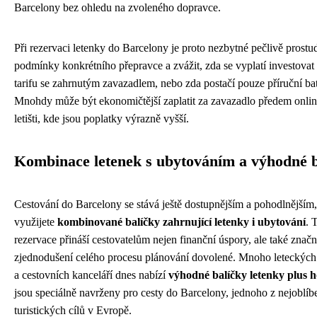
Barcelony bez ohledu na zvoleného dopravce.
Při rezervaci letenky do Barcelony je proto nezbytné pečlivě prostu
podmínky konkrétního přepravce a zvážit, zda se vyplatí investovat
tarifu se zahrnutým zavazadlem, nebo zda postačí pouze příruční ba
Mnohdy může být ekonomičtější zaplatit za zavazadlo předem onlin
letišti, kde jsou poplatky výrazně vyšší.
Kombinace letenek s ubytováním a výhodné b
Cestování do Barcelony se stává ještě dostupnějším a pohodlnějším
využijete
kombinované balíčky zahrnující letenky i ubytování
. 
rezervace přináší cestovatelům nejen finanční úspory, ale také znač
zjednodušení celého procesu plánování dovolené. Mnoho leteckých 
a cestovních kanceláří dnes nabízí
výhodné balíčky letenky plus h
jsou speciálně navrženy pro cesty do Barcelony, jednoho z nejoblíb
turistických cílů v Evropě.