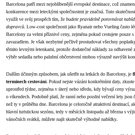
Barcelona patří mezi nejoblíbenější evropské destinace, což znamen
konkurence mezi leteckými společnostmi je značná. Tuto skutečnos
využít ve svůj prospěch tím, že
budete pravidelně porovnávat nabíd
dopravců
. Low-cost společnosti jako Ryanair nebo Vueling často lét
Barcelony za velmi příznivé ceny, zejména pokud cestujete pouze s
zavazadlem. Je však nezbytné pečlivě prostudovat všechny poplatky
těmito levnými letenkami, protože dodatečné náklady za odbavené 
výběr sedadla nebo palubní občerstvení mohou výrazně navýšit ko
Dalším účinným způsobem, jak ušetřit na letkách do Barcelony, je
f
termínech cestování
. Pokud nejste vázáni konkrétními daty, zkuste 
uprostřed týdne, zejména v úterý nebo středu, kdy bývají ceny výra
o víkendech. Podobně platí, že ranní nebo pozdní večerní lety jsou č
než ty v průběhu dne. Barcelona je celoročně atraktivní destinací, 
hlavní turistickou sezónu, tedy v měsících listopadu až března s vý
vánočních svátků, můžete najít skutečně výhodné nabídky.