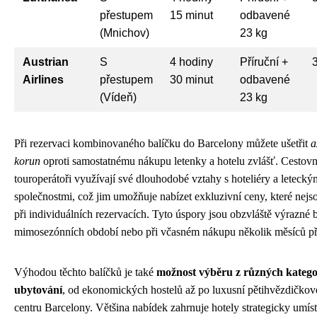
přestupem
15 minut
odbavené
(Mnichov)
23 kg
Austrian
S
4 hodiny
Příruční +
Airlines
přestupem
30 minut
odbavené
(Vídeň)
23 kg
Při rezervaci kombinovaného balíčku do Barcelony můžete ušetřit
a
korun
oproti samostatnému nákupu letenky a hotelu zvlášť. Cestovní
touroperátoři využívají své dlouhodobé vztahy s hoteliéry a letecký
společnostmi, což jim umožňuje nabízet exkluzivní ceny, které nejs
při individuálních rezervacích. Tyto úspory jsou obzvláště výrazné
mimosezónních období nebo při včasném nákupu několik měsíců p
Výhodou těchto balíčků je také
možnost výběru z různých katego
ubytování
, od ekonomických hostelů až po luxusní pětihvězdičkov
centru Barcelony. Většina nabídek zahrnuje hotely strategicky umís