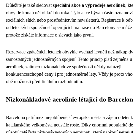
Důležité je také sledovat
speciální akce a výprodeje aerolinek
, kt
obvykle konají několikrát do roka. Tyto akce bývají často oznamov
sociálních sítích nebo prostřednictvím newsletterů. Registrace k od
od leteckých společností operujících na trase do Barcelony se může 
protože získáte informace o slevách jako první.
Rezervace zpátečních letenek obvykle vychází levněji než nákup d
samostatných jednosměrných spojení. Tento princip platí zejména u 
aerolinek, zatímco nízkonákladové společnosti někdy nabízejí
konkurenceschopné ceny i pro jednosměrné lety. Vždy je proto vh
obě možnosti před finálním rozhodnutím.
Nízkonákladové aerolinie létající do Barcelo
Barcelona patří mezi nejoblíbenější evropská města a zájem o leten
katalánského velkoměsta neustále roste. Díky enormní popularitě de
působí celá řada nízkonákladových aerolinek, které nabízejí
velmi 