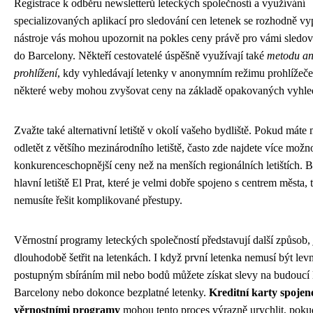
Registrace k odběru newsletterů leteckých společností a využívání
specializovaných aplikací pro sledování cen letenek se rozhodně vyp
nástroje vás mohou upozornit na pokles ceny právě pro vámi sledov
do Barcelony. Někteří cestovatelé úspěšně využívají také
metodu a
prohlížení
, kdy vyhledávají letenky v anonymním režimu prohlížeče
některé weby mohou zvyšovat ceny na základě opakovaných vyhle
Zvažte také alternativní letiště v okolí vašeho bydliště. Pokud máte
odletět z většího mezinárodního letiště, často zde najdete více možno
konkurenceschopnější ceny než na menších regionálních letištích. 
hlavní letiště El Prat, které je velmi dobře spojeno s centrem města, 
nemusíte řešit komplikované přestupy.
Věrnostní programy leteckých společností představují další způsob, 
dlouhodobě šetřit na letenkách. I když první letenka nemusí být levn
postupným sbíráním mil nebo bodů můžete získat slevy na budoucí 
Barcelony nebo dokonce bezplatné letenky.
Kreditní karty spojen
věrnostními programy
mohou tento proces výrazně urychlit, poku