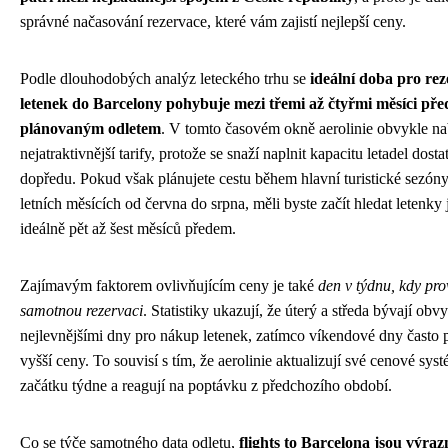
správné načasování rezervace, které vám zajistí nejlepší ceny.
Podle dlouhodobých analýz leteckého trhu se
ideální doba pro rez
letenek do Barcelony pohybuje mezi třemi až čtyřmi měsíci pře
plánovaným odletem
. V tomto časovém okně aerolinie obvykle na
nejatraktivnější tarify, protože se snaží naplnit kapacitu letadel dost
dopředu. Pokud však plánujete cestu během hlavní turistické sezóny
letních měsících od června do srpna, měli byste začít hledat letenky j
ideálně pět až šest měsíců předem.
Zajímavým faktorem ovlivňujícím ceny je také
den v týdnu, kdy pro
samotnou rezervaci
. Statistiky ukazují, že úterý a středa bývají obv
nejlevnějšími dny pro nákup letenek, zatímco víkendové dny často p
vyšší ceny. To souvisí s tím, že aerolinie aktualizují své cenové sys
začátku týdne a reagují na poptávku z předchozího období.
Co se týče samotného data odletu,
flights to Barcelona jsou výrazn