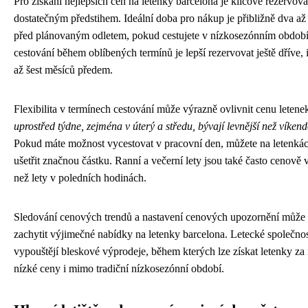
Pro získání nejlepších cen na letenky barcelona je klíčové rezervova
dostatečným předstihem. Ideální doba pro nákup je přibližně dva až 
před plánovaným odletem, pokud cestujete v nízkosezónním období
cestování během oblíbených termínů je lepší rezervovat ještě dříve, i
až šest měsíců předem.
Flexibilita v termínech cestování může výrazně ovlivnit cenu letene
uprostřed týdne, zejména v úterý a středu, bývají levnější než víkend
Pokud máte možnost vycestovat v pracovní den, můžete na letenká
ušetřit značnou částku. Ranní a večerní lety jsou také často cenově
než lety v poledních hodinách.
Sledování cenových trendů a nastavení cenových upozornění může
zachytit výjimečné nabídky na letenky barcelona. Letecké společnos
vypouštějí bleskové výprodeje, během kterých lze získat letenky z
nízké ceny i mimo tradiční nízkosezónní období.