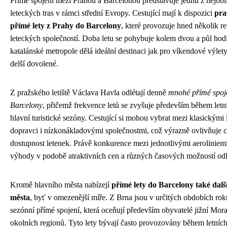
Přímé spojení mezi Prahou a Barcelonou představuje jednu z nejobl
leteckých tras v rámci střední Evropy. Cestující mají k dispozici
pra
přímé lety z Prahy do Barcelony
, které provozuje hned několik
leteckých společností. Doba letu se pohybuje kolem dvou a půl hodi
katalánské metropole dělá ideální destinaci jak pro víkendové výlety
delší dovolené.
Z pražského letiště Václava Havla odlétají denně
mnohé přímé spoj
Barcelony
, přičemž frekvence letů se zvyšuje především během letn
hlavní turistické sezóny. Cestující si mohou vybrat mezi klasickými
dopravci i nízkonákladovými společnostmi, což výrazně ovlivňuje
dostupnost letenek. Právě konkurence mezi jednotlivými aeroliniemi
výhody v podobě atraktivních cen a různých časových možností odl
Kromě hlavního města nabízejí
přímé lety do Barcelony také dalš
města
, byť v omezenější míře. Z Brna jsou v určitých obdobích ro
sezónní přímé spojení, která oceňují především obyvatelé jižní Mor
okolních regionů. Tyto lety bývají často provozovány během letních