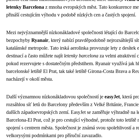
letenky Barcelona
z mnoha evropských měst. Tato konkurence mez
přináší cestujícím výhodu v podobě nízkých cen a častých spojení.
Mezi nejvýznamnější nízkonákladové společnosti létající do Barcelo
bezpochyby
Ryanair
, který nabízí pravděpodobně nejrozsáhlejší sí
katalánské metropole. Tato irská aerolinka provozuje lety z desítek
destinací a často můžete najít
letenky barcelona
za velmi atraktivní 
pokud rezervujete s dostatečným předstihem. Ryanair využívá jak h
barcelonské letiště El Prat, tak také letiště Girona-Costa Brava a Reu
nacházejí v okolí města.
Další významnou nízkonákladovou společností je
easyJet
, která p
rozsáhlou síť letů do Barcelony především z Velké Británie, Franc
dalších západoevropských zemí. EasyJet se zaměřuje výhradně na le
Barcelona-El Prat, což je pro cestující výhodné, protože toto letiště 
spojení s centrem města. Společnost je známá svou spolehlivostí a re
velkorysými podmínkami pro příruční zavazadlo.