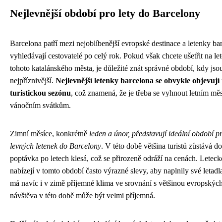
Nejlevnější období pro lety do Barcelony
Barcelona patří mezi nejoblíbenější evropské destinace a letenky ba
vyhledávají cestovatelé po celý rok. Pokud však chcete ušetřit na l
tohoto katalánského města, je důležité znát správné období, kdy jso
nejpříznivější.
Nejlevnější letenky barcelona se obvykle objevuj
turistickou sezónu
, což znamená, že je třeba se vyhnout letním mě
vánočním svátkům.
Zimní měsíce, konkrétně
leden a únor, představují ideální období p
levných letenek do Barcelony
. V této době většina turistů zůstává d
poptávka po letech klesá, což se přirozeně odráží na cenách. Leteck
nabízejí v tomto období často výrazné slevy, aby naplnily své letadl
má navíc i v zimě příjemné klima ve srovnání s většinou evropských
návštěva v této době může být velmi příjemná.