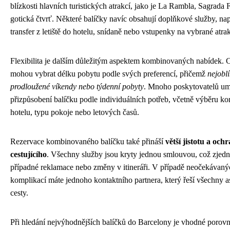
blízkosti hlavních turistických atrakcí, jako je La Rambla, Sagrada 
gotická čtvrť. Některé balíčky navíc obsahují doplňkové služby, nap
transfer z letiště do hotelu, snídaně nebo vstupenky na vybrané atra
Flexibilita je dalším důležitým aspektem kombinovaných nabídek. C
mohou vybrat délku pobytu podle svých preferencí, přičemž
nejoblí
prodloužené víkendy nebo týdenní pobyty
. Mnoho poskytovatelů u
přizpůsobení balíčku podle individuálních potřeb, včetně výběru ko
hotelu, typu pokoje nebo letových časů.
Rezervace kombinovaného balíčku také přináší
větší jistotu a och
cestujícího
. Všechny služby jsou kryty jednou smlouvou, což zjed
případné reklamace nebo změny v itineráři. V případě neočekávaný
komplikací máte jednoho kontaktního partnera, který řeší všechny a
cesty.
Při hledání nejvýhodnějších balíčků do Barcelony je vhodné porov