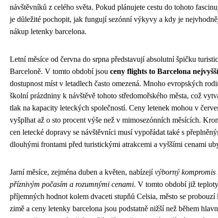
návštěvníků z celého světa. Pokud plánujete cestu do tohoto fascinu
je důležité pochopit, jak fungují sezónní výkyvy a kdy je nejvhodně
nákup letenky barcelona.
Letní měsíce od června do srpna představují absolutní špičku turist
Barceloně. V tomto období jsou
ceny flights to Barcelona nejvyšš
dostupnost míst v letadlech často omezená. Mnoho evropských rodi
školní prázdniny k návštěvě tohoto středomořského města, což vytv
tlak na kapacity leteckých společností. Ceny letenek mohou v červe
vyšplhat až o sto procent výše než v mimosezónních měsících. Kr
cen letecké dopravy se návštěvníci musí vypořádat také s přeplněný
dlouhými frontami před turistickými atrakcemi a vyššími cenami ub
Jarní měsíce, zejména duben a květen, nabízejí
výborný kompromis 
příznivým počasím a rozumnými cenami
. V tomto období již teplot
příjemných hodnot kolem dvaceti stupňů Celsia, město se probouzí 
zimě a ceny letenky barcelona jsou podstatně nižší než během hlavn