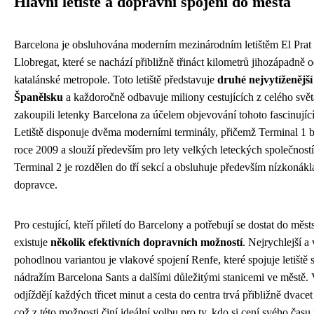
Hlavní letiště a dopravní spojení do města
Barcelona je obsluhována moderním mezinárodním letištěm El Prat
Llobregat, které se nachází přibližně třináct kilometrů jihozápadně o
katalánské metropole. Toto letiště představuje
druhé nejvytíženější 
Španělsku
a každoročně odbavuje miliony cestujících z celého světa,
zakoupili letenky Barcelona za účelem objevování tohoto fascinujíc
Letiště disponuje dvěma moderními terminály, přičemž Terminal 1 b
roce 2009 a slouží především pro lety velkých leteckých společností
Terminal 2 je rozdělen do tří sekcí a obsluhuje především nízkonák
dopravce.
Pro cestující, kteří přiletí do Barcelony a potřebují se dostat do měs
existuje
několik efektivních dopravních možností
. Nejrychlejší a
pohodlnou variantou je vlakové spojení Renfe, které spojuje letiště 
nádražím Barcelona Sants a dalšími důležitými stanicemi ve městě.
odjíždějí každých třicet minut a cesta do centra trvá přibližně dvacet
což z této možnosti činí ideální volbu pro ty, kdo si cení svého času 