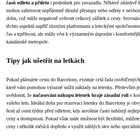
časů odletu a příletu
i podmínek pro zavazadla. Některé zdánlivě l
mohou zahrnovat nepříjemně dlouhé přestupy nebo odlety v nevho
dobu, což může negativně ovlivnit celkový zážitek z cesty. Srovnán
těchto aspektů napříč různými platformami a leteckými společnostm
čas a trpělivost, ale může vést k významným úsporám i komfortnější
katalánské metropole.
Tipy jak ušetřit na letkách
Pokud plánujete cestu do Barcelony, existuje celá řada osvědčených 
které vám pomohou výrazně snížit náklady na letenky. Především je 
uvědomit, že
načasování nákupu letenek hraje zásadní roli
v kon
vašeho letu. Ideální doba pro rezervaci letenky do Barcelony je ob
šesti až osmi týdny před odletem, kdy aerolinie často nabízejí nejle
ceny a dostupnosti. Pokud však máte možnost být flexibilní, můžete
ceny i několik měsíců dopředu a využít náhlých slev nebo speciální