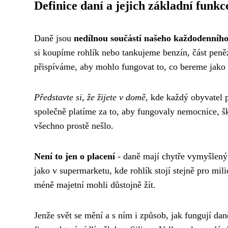
Definice daní a jejich základní funkc
Daně jsou
nedílnou součástí našeho každodenního
si koupíme rohlík nebo tankujeme benzín, část peněz 
přispíváme, aby mohlo fungovat to, co bereme jako
Představte si, že žijete v domě
, kde každý obyvatel p
společně platíme za to, aby fungovaly nemocnice, šk
všechno prostě nešlo.
Není to jen o placení
- daně mají chytře vymyšlený s
jako v supermarketu, kde rohlík stojí stejně pro milio
méně majetní mohli důstojně žít.
Jenže svět se mění a s ním i způsob, jak fungují da