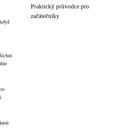
Praktický průvodce pro
začátečníky
 když
šichni
ohle
 to
i
danit