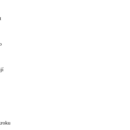
t
o
jí
kroku