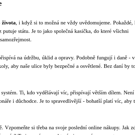
e
 života
, i když si to možná ne vždy uvědomujeme. Pokaždé,
putuje státu. Je to jako společná kasička, do které všichni
 samozřejmost.
řispívá na údržbu, úklid a opravy. Podobně fungují i daně - v
oly, aby naše ulice byly bezpečné a osvětlené. Bez daní by t
ystém. Ti, kdo vydělávají víc, přispívají větším dílem. Není
náře i důchodce. Je to spravedlivější - bohatší platí víc, aby t
ně. Vzpomeňte si třeba na svoje poslední online nákupy. Jak z