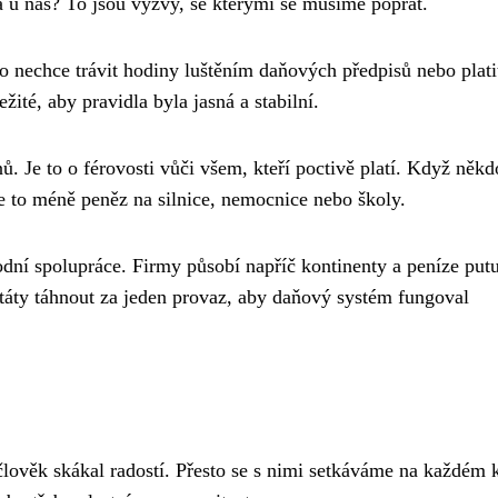
vá u nás? To jsou výzvy, se kterými se musíme poprat.
o nechce trávit hodiny luštěním daňových předpisů nebo plati
ité, aby pravidla byla jasná a stabilní.
. Je to o férovosti vůči všem, kteří poctivě platí. Když někd
je to méně peněz na silnice, nemocnice nebo školy.
dní spolupráce. Firmy působí napříč kontinenty a peníze putu
státy táhnout za jeden provaz, aby daňový systém fungoval
lověk skákal radostí. Přesto se s nimi setkáváme na každém 