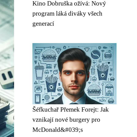
Kino Dobruška ožívá: Nový
program láká diváky všech
generací
Šéfkuchař Přemek Forejt: Jak
vznikají nové burgery pro
McDonald&#039;s