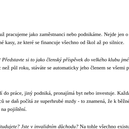
 už pracujeme jako zaměstnanci nebo podnikáme. Nejde jen o
é kasy, ze které se financuje všechno od škol až po silnice.
?
Představte si to jako členský příspěvek do velkého klubu jm
íc než půl roku, stáváte se automaticky jeho členem se všemi 
í do práce, jiný podniká, pronajímá byt nebo investuje. Každ
ců se daň počítá ze superhrubé mzdy - to znamená, že k běžn
 na pojištění.
tudujete? Jste v invalidním důchodu?
Na tohle všechno existu