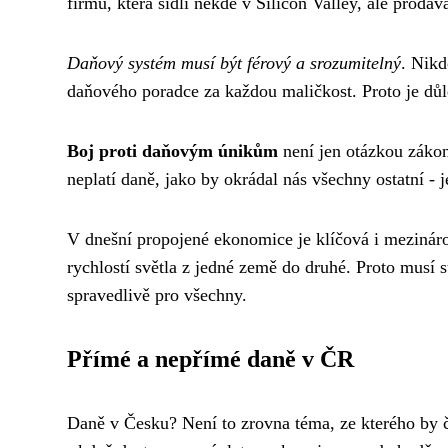
firmu, která sídlí někde v Silicon Valley, ale prodá
Daňový systém musí být férový a srozumitelný
. Nikd
daňového poradce za každou maličkost. Proto je důlež
Boj proti daňovým únikům
není jen otázkou zákonů
neplatí daně, jako by okrádal nás všechny ostatní - 
V dnešní propojené ekonomice je klíčová i mezináro
rychlostí světla z jedné země do druhé. Proto musí 
spravedlivě pro všechny.
Přímé a nepřímé daně v ČR
Daně v Česku? Není to zrovna téma, ze kterého by č