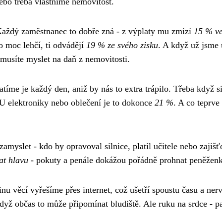
bo třeba vlastníme nemovitost.
Každý zaměstnanec to dobře zná - z výplaty mu zmizí
15 % v
o moc lehčí, ti odvádějí
19 % ze svého zisku
. A když už jsme 
 musíte myslet na daň z nemovitosti.
tíme je každý den, aniž by nás to extra trápilo. Třeba když s
 U elektroniky nebo oblečení je to dokonce
21 %
. A co teprve
zamyslet - kdo by opravoval silnice, platil učitele nebo zajišť
at hlavu
- pokuty a penále dokážou pořádně prohnat peněžen
nu věcí vyřešíme přes internet, což ušetří spoustu času a ner
dyž občas to může připomínat bludiště. Ale ruku na srdce - p