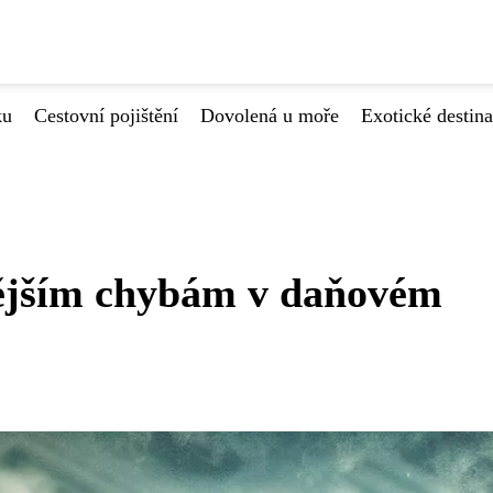
ku
Cestovní pojištění
Dovolená u moře
Exotické destin
tějším chybám v daňovém