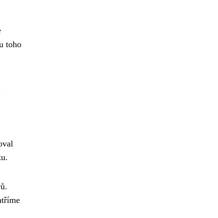
e
u toho
i
oval
ku.
vů.
atříme