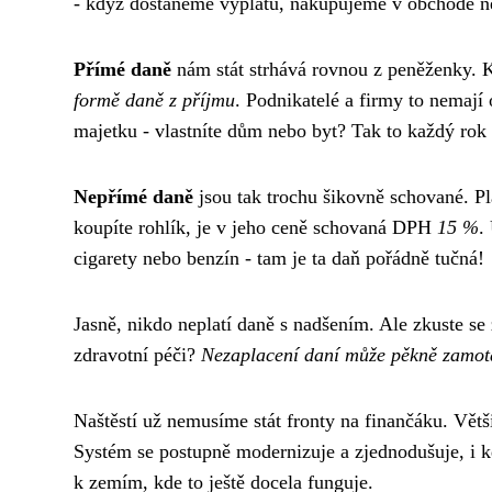
- když dostaneme výplatu, nakupujeme v obchodě ne
Přímé daně
nám stát strhává rovnou z peněženky. 
formě daně z příjmu
. Podnikatelé a firmy to nemají 
majetku - vlastníte dům nebo byt? Tak to každý rok
Nepřímé daně
jsou tak trochu šikovně schované. Pla
koupíte rohlík, je v jeho ceně schovaná DPH
15 %
.
cigarety nebo benzín - tam je ta daň pořádně tučná!
Jasně, nikdo neplatí daně s nadšením. Ale zkuste se 
zdravotní péči?
Nezaplacení daní může pěkně zamot
Naštěstí už nemusíme stát fronty na finančáku. Větši
Systém se postupně modernizuje a zjednodušuje, i k
k zemím, kde to ještě docela funguje.