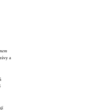
énem
právy a
á
é
jí